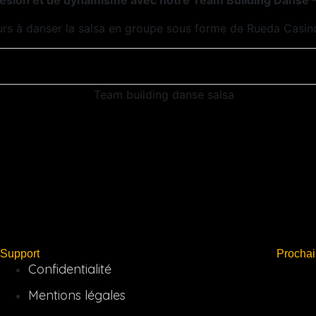
hésion et de dynamisme avec notre Team Building Danse –
urs à danser la salsa en groupe sous forme de Rueda Casin
Support
Procha
Confidentialité
Mentions légales