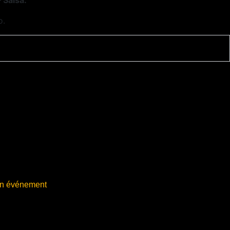
 Salsa.
o.
in événement