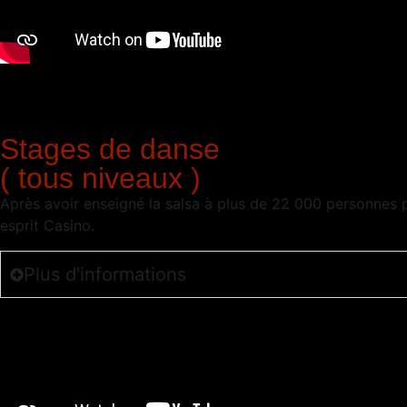
Stages de danse
( tous niveaux )
Après avoir enseigné la salsa à plus de 22 000 personnes 
esprit Casino.
Plus d'informations
Demande de devis