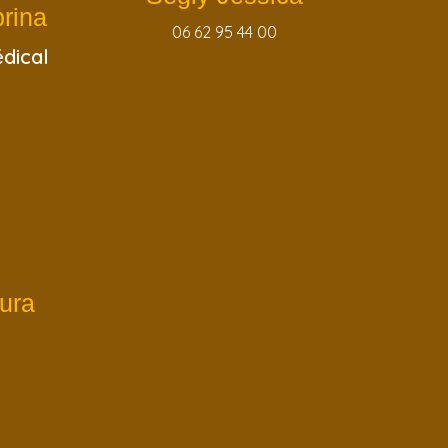
rina
06 62 95 44 00
dical
ura