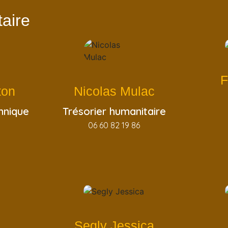
aire
F
ton
Nicolas Mulac
hnique
Trésorier humanitaire
06 60 82 19 86
Segly Jessica